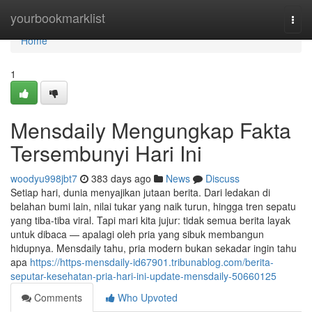
Home
yourbookmarklist
Togg
navi
Home
1
Mensdaily Mengungkap Fakta
Tersembunyi Hari Ini
woodyu998jbt7
383 days ago
News
Discuss
Setiap hari, dunia menyajikan jutaan berita. Dari ledakan di
belahan bumi lain, nilai tukar yang naik turun, hingga tren sepatu
yang tiba-tiba viral. Tapi mari kita jujur: tidak semua berita layak
untuk dibaca — apalagi oleh pria yang sibuk membangun
hidupnya. Mensdaily tahu, pria modern bukan sekadar ingin tahu
apa
https://https-mensdaily-id67901.tribunablog.com/berita-
seputar-kesehatan-pria-hari-ini-update-mensdaily-50660125
Comments
Who Upvoted