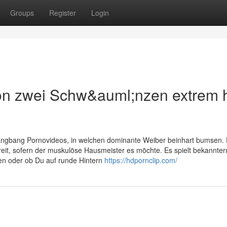
Groups
Register
Login
von zwei Schw&auml;nzen extrem 
angbang Pornovideos, in welchen dominante Weiber beinhart bumsen. 
eit, sofern der muskulöse Hausmeister es möchte. Es spielt bekannt
en oder ob Du auf runde Hintern
https://hdpornclip.com/