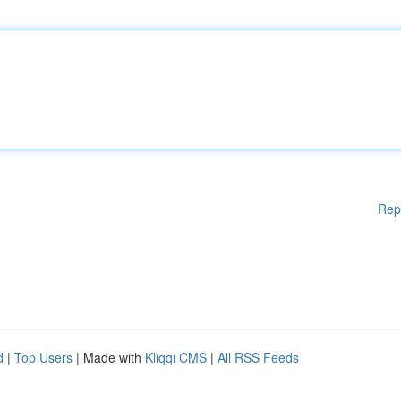
Rep
d
|
Top Users
| Made with
Kliqqi CMS
|
All RSS Feeds