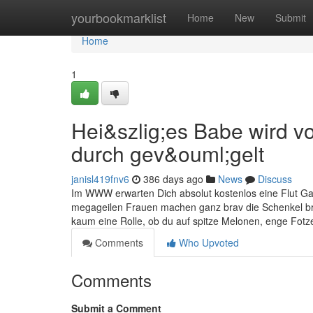
Home
yourbookmarklist
Home
New
Submit
Home
1
Hei&szlig;es Babe wird 
durch gev&ouml;gelt
janisl419fnv6
386 days ago
News
Discuss
Im WWW erwarten Dich absolut kostenlos eine Flut G
megageilen Frauen machen ganz brav die Schenkel br
kaum eine Rolle, ob du auf spitze Melonen, enge Fotz
Comments
Who Upvoted
Comments
Submit a Comment