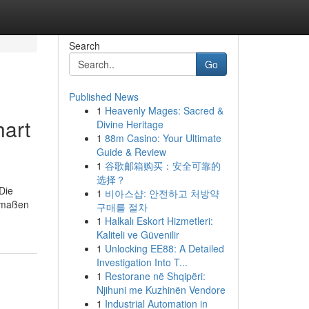
Search
Go
Published News
1
Heavenly Mages: Sacred &
hart
Divine Heritage
1
88m Casino: Your Ultimate
Guide & Review
1
谷歌邮箱购买：安全可靠的
选择？
Die
1
비아스샵: 안전하고 처방약
ermaßen
구매를 절차
1
Halkalı Eskort Hizmetleri:
Kaliteli ve Güvenilir
1
Unlocking EE88: A Detailed
Investigation Into T...
1
Restorane në Shqipëri:
Njihuni me Kuzhinën Vendore
1
Industrial Automation in