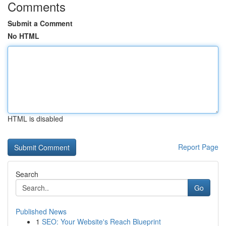
Comments
Submit a Comment
No HTML
HTML is disabled
Report Page
Search
Go
Published News
1
SEO: Your Website's Reach Blueprint