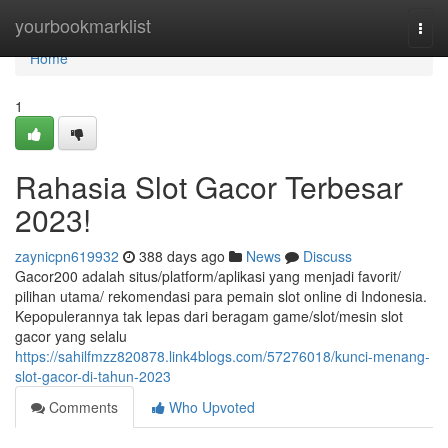
Home
yourbookmarklist
Togg
navi
Home
1
Rahasia Slot Gacor Terbesar
2023!
zaynicpn619932
388 days ago
News
Discuss
Gacor200 adalah situs/platform/aplikasi yang menjadi favorit/
pilihan utama/ rekomendasi para pemain slot online di Indonesia.
Kepopulerannya tak lepas dari beragam game/slot/mesin slot
gacor yang selalu
https://sahilfmzz820878.link4blogs.com/57276018/kunci-menang-
slot-gacor-di-tahun-2023
Comments
Who Upvoted