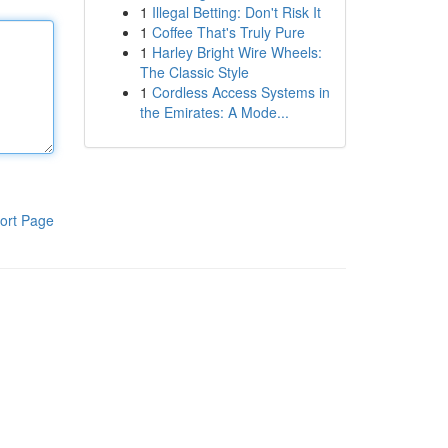
1
Illegal Betting: Don't Risk It
1
Coffee That's Truly Pure
1
Harley Bright Wire Wheels:
The Classic Style
1
Cordless Access Systems in
the Emirates: A Mode...
ort Page