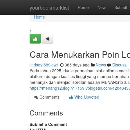
Home
yourbookmarklist
Home
New
Submit
Home
1
Cara Menukarkan Poin L
lindseyt589iew1
385 days ago
News
Discuss
Pada tahun 2025, dunia permainan slot online semaki
platform dengan kualitas tinggi yang mampu bertahan
menanjak dan menjadi sorotan adalah MENANG123. Dik
https://menang123login17159.vblogetin.com/42046430
Comments
Who Upvoted
Comments
Submit a Comment