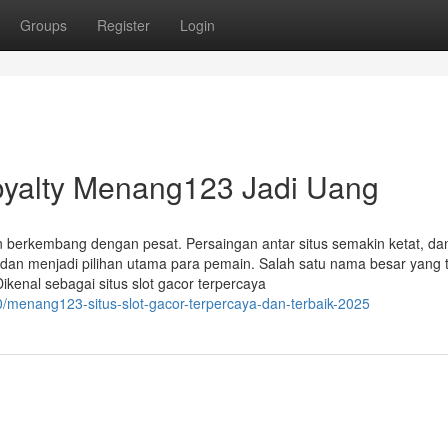
Groups
Register
Login
oyalty Menang123 Jadi Uang
n berkembang dengan pesat. Persaingan antar situs semakin ketat, da
 dan menjadi pilihan utama para pemain. Salah satu nama besar yang 
enal sebagai situs slot gacor terpercaya
/menang123-situs-slot-gacor-terpercaya-dan-terbaik-2025