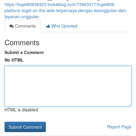
https://togel80836923.look4blog.com/73963377/togel808-
platform-togel-on-the-web-terpercaya-dengan-keunggulan-dan-
layanan-unggulan
Comments
Who Upvoted
Comments
Submit a Comment
No HTML
HTML is disabled
Report Page