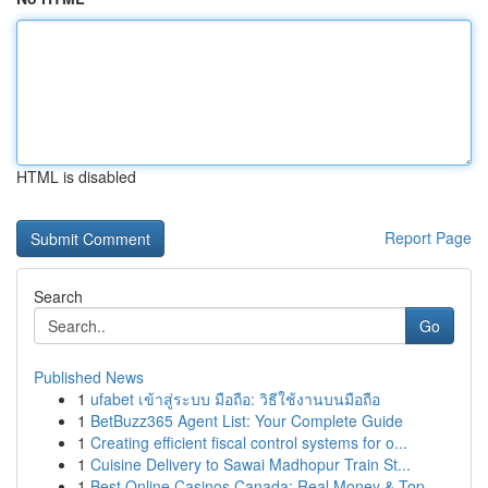
HTML is disabled
Report Page
Search
Go
Published News
1
ufabet เข้าสู่ระบบ มือถือ: วิธีใช้งานบนมือถือ
1
BetBuzz365 Agent List: Your Complete Guide
1
Creating efficient fiscal control systems for o...
1
Cuisine Delivery to Sawai Madhopur Train St...
1
Best Online Casinos Canada: Real Money & Top