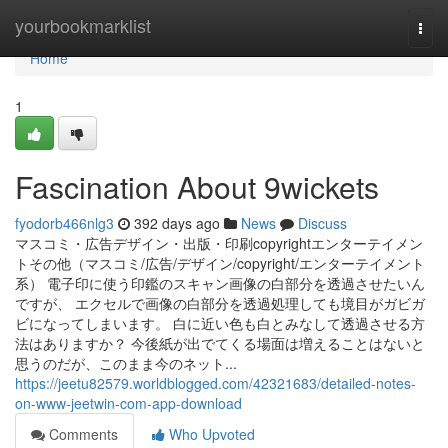
Home
yourbookmarklist
Togg
navi
Home
1
Fascination About 9wickets
fyodorb466nlg3
392 days ago
News
Discuss
マスコミ・広告デザイン・出版・印刷copyrightエンターテイメン
トその他（マスコミ/広告/デザイン/copyright/エンターテイメント
系） 電子印に使う印鑑のスキャン画像の白部分を透過させたいん
ですが、 エクセルで画像の白部分を透過処理しても境目がガビガ
ビになってしまいます。 白に近い色も白とみなして透過させる方
法はありますか？ 今後紙が出でてくる場面は増えることはないと
思うのだが、このまま今のネット...
https://jeetu82579.worldblogged.com/42321683/detailed-notes-
on-www-jeetwin-com-app-download
Comments
Who Upvoted