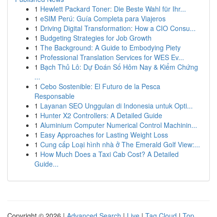
1
Hewlett Packard Toner: Die Beste Wahl für Ihr...
1
eSIM Perú: Guía Completa para Viajeros
1
Driving Digital Transformation: How a CIO Consu...
1
Budgeting Strategies for Job Growth
1
The Background: A Guide to Embodying Piety
1
Professional Translation Services for WES Ev...
1
Bạch Thủ Lô: Dự Đoán Số Hôm Nay & Kiểm Chứng
...
1
Cebo Sostenible: El Futuro de la Pesca
Responsable
1
Layanan SEO Unggulan di Indonesia untuk Opti...
1
Hunter X2 Controllers: A Detailed Guide
1
Aluminium Computer Numerical Control Machinin...
1
Easy Approaches for Lasting Weight Loss
1
Cung cấp Loại hình nhà ở The Emerald Golf View:...
1
How Much Does a Taxi Cab Cost? A Detailed
Guide...
Copyright © 2026 |
Advanced Search
|
Live
|
Tag Cloud
|
Top