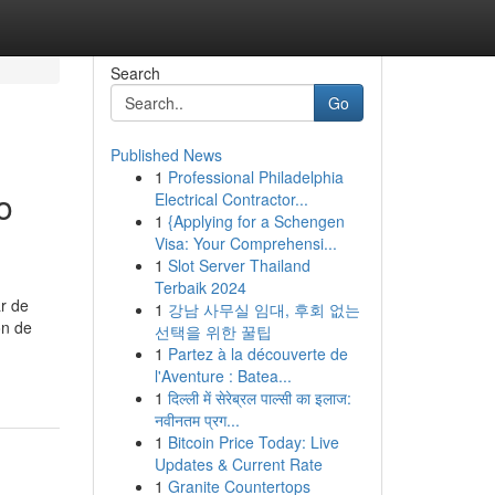
Search
Go
Published News
1
Professional Philadelphia
o
Electrical Contractor...
1
{Applying for a Schengen
Visa: Your Comprehensi...
1
Slot Server Thailand
Terbaik 2024
ar de
1
강남 사무실 임대, 후회 없는
ón de
선택을 위한 꿀팁
1
Partez à la découverte de
l'Aventure : Batea...
1
दिल्ली में सेरेब्रल पाल्सी का इलाज:
नवीनतम प्रग...
1
Bitcoin Price Today: Live
Updates & Current Rate
1
Granite Countertops