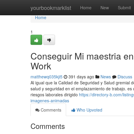
Home
yourbookmarklist
Home
New
Submit
Home
1
Conseguir Mi maestria en 
Work
matthewq035kji5
391 days ago
News
Discuss
Al igual que la Calidad de Seguridad y Salud gremial d
salud y seguridad en el emplazamiento de trabajo. es
riesgos laborales dirigido
https://directory-b.com/lis
imagenes-animadas
Comments
Who Upvoted
Comments