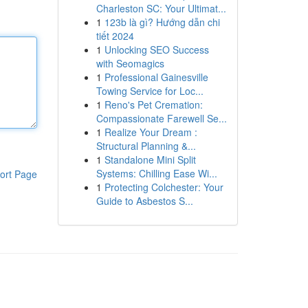
Charleston SC: Your Ultimat...
1
123b là gì? Hướng dẫn chi
tiết 2024
1
Unlocking SEO Success
with Seomagics
1
Professional Gainesville
Towing Service for Loc...
1
Reno's Pet Cremation:
Compassionate Farewell Se...
1
Realize Your Dream :
Structural Planning &...
1
Standalone Mini Split
Systems: Chilling Ease Wi...
ort Page
1
Protecting Colchester: Your
Guide to Asbestos S...