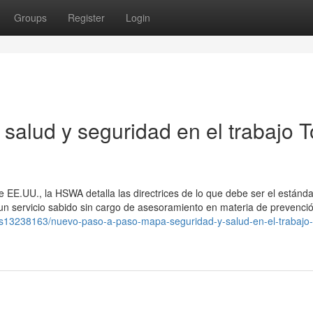
Groups
Register
Login
salud y seguridad en el trabajo T
e EE.UU., la HSWA detalla las directrices de lo que debe ser el estánd
 un servicio sabido sin cargo de asesoramiento en materia de prevenci
tings13238163/nuevo-paso-a-paso-mapa-seguridad-y-salud-en-el-trabajo-