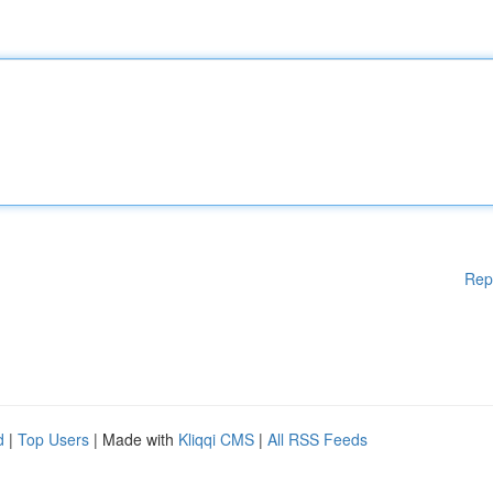
Rep
d
|
Top Users
| Made with
Kliqqi CMS
|
All RSS Feeds