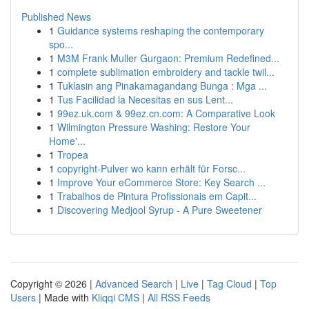
Published News
1
Guidance systems reshaping the contemporary
spo...
1
M3M Frank Muller Gurgaon: Premium Redefined...
1
complete sublimation embroidery and tackle twil...
1
Tuklasin ang Pinakamagandang Bunga : Mga ...
1
Tus Facilidad la Necesitas en sus Lent...
1
99ez.uk.com & 99ez.cn.com: A Comparative Look
1
Wilmington Pressure Washing: Restore Your
Home'...
1
Tropea
1
copyright-Pulver wo kann erhält für Forsc...
1
Improve Your eCommerce Store: Key Search ...
1
Trabalhos de Pintura Profissionais em Capit...
1
Discovering Medjool Syrup - A Pure Sweetener
Copyright © 2026 |
Advanced Search
|
Live
|
Tag Cloud
|
Top
Users
| Made with
Kliqqi CMS
|
All RSS Feeds