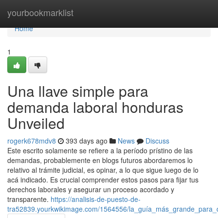
Home
yourbookmarklist
Home
1
Una llave simple para
demanda laboral honduras
Unveiled
rogerk678mdv8
393 days ago
News
Discuss
Este escrito solamente se refiere a la período prístino de las
demandas, probablemente en blogs futuros abordaremos lo
relativo al trámite judicial, es opinar, a lo que sigue luego de lo
acá indicado. Es crucial comprender estos pasos para fijar tus
derechos laborales y asegurar un proceso acordado y
transparente.
https://analisis-de-puesto-de-
tra52839.yourkwikimage.com/1564556/la_guía_más_grande_para_d