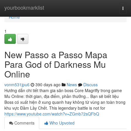
Home
yourbookmarklist
Togg
navi
Home
1
New Passo a Passo Mapa
Para God of Darkness Mu
Online
vonm531jpu6
390 days ago
News
Discuss
Hướng dẫn chi tiết tham gia săn boss Core Magriffy trong game
Mu Online: thời gian, địa điểm, phần thưởng... Bạn sẽ biết liệu
Boss có xuất hiện ở xung quanh hay không từ vùng an toàn trong
khu vực Đầm Lầy Chết. This legendary battle is not for
https://www.youtube.com/watch?v=ZGmb72sQFbQ
Comments
Who Upvoted