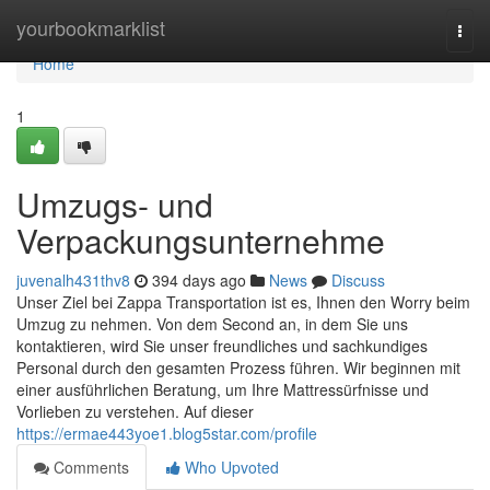
Home
yourbookmarklist
Togg
navi
Home
1
Umzugs- und
Verpackungsunternehme
juvenalh431thv8
394 days ago
News
Discuss
Unser Ziel bei Zappa Transportation ist es, Ihnen den Worry beim
Umzug zu nehmen. Von dem Second an, in dem Sie uns
kontaktieren, wird Sie unser freundliches und sachkundiges
Personal durch den gesamten Prozess führen. Wir beginnen mit
einer ausführlichen Beratung, um Ihre Mattressürfnisse und
Vorlieben zu verstehen. Auf dieser
https://ermae443yoe1.blog5star.com/profile
Comments
Who Upvoted