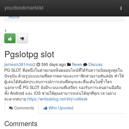
Home
yourbookmarklist
Togg
navi
Home
1
Pgslotpg slot
jamesm381msx2
395 days ago
News
Discuss
PG SLOT คือหนึ่งในค่ายเกมสล็อตออนไลน์ที่ได้รับความนิยมสูงสุดใน
ปัจจุบัน ด้วยรูปแบบเกมที่หลากหลายและกราฟิกสวยงามทันสมัย ทำให้
ผู้เล่นได้สัมผัสประสบการณ์การเล่นที่สนุกและตื่นเต้นไม่ซ้ำใคร
นอกจากนี้ PG SLOT ยังมีระบบเกมที่เสถียร รองรับการเล่นผ่านมือถือ
ทั้ง Android และ iOS ช่วยให้คุณสามารถเล่นได้ทุกที่ทุกเวลาอย่าง
สะดวกสบาย
https://writeablog.net/4hj1nd8esk
Comments
Who Upvoted
Comments