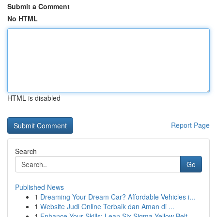
Submit a Comment
No HTML
HTML is disabled
Report Page
Search
Go
Published News
1
Dreaming Your Dream Car? Affordable Vehicles i...
1
Website Judi Online Terbaik dan Aman di ...
1
Enhance Your Skills: Lean Six Sigma Yellow Belt...