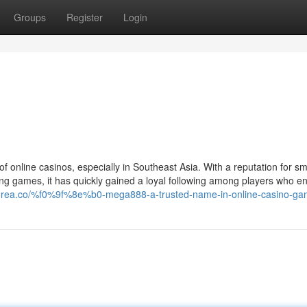
Groups
Register
Login
online casinos, especially in Southeast Asia. With a reputation for s
ing games, it has quickly gained a loyal following among players who en
okorea.co/%f0%9f%8e%b0-mega888-a-trusted-name-in-online-casino-ga