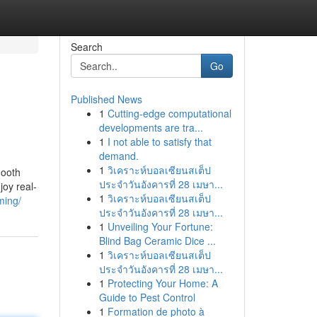
Search
Go
Published News
1
Cutting-edge computational
developments are tra...
1
I not able to satisfy that
demand.
1
วิเคราะห์บอลเซียนสเต็ป
mooth
ประจำวันอังคารที่ 28 เมษา...
joy real-
1
วิเคราะห์บอลเซียนสเต็ป
ming/
ประจำวันอังคารที่ 28 เมษา...
1
Unveiling Your Fortune:
Blind Bag Ceramic Dice ...
1
วิเคราะห์บอลเซียนสเต็ป
ประจำวันอังคารที่ 28 เมษา...
1
Protecting Your Home: A
Guide to Pest Control
1
Formation de photo à