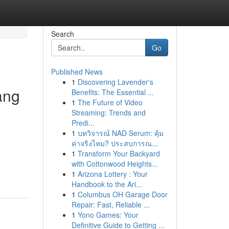
Search
Go
Published News
1
Discovering Lavender's
ang
Benefits: The Essential ...
1
The Future of Video
Streaming: Trends and
Predi...
1
บทวิจารณ์ NAD Serum: คุ้ม
ค่าจริงไหม? ประสบการณ...
1
Transform Your Backyard
with Cottonwood Heights...
1
Arizona Lottery : Your
Handbook to the Ari...
1
Columbus OH Garage Door
Repair: Fast, Reliable ...
1
Yono Games: Your
Definitive Guide to Getting ...