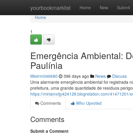
Home
yourbookmarklist
Home
New
Submit
Home
1
Emergência Ambiental: D
Paulínia
lillietrm046680
396 days ago
News
Discuss
Uma alarmante emergência ambiental foi registrada na
prefeitura, uma grande quantidade de resíduos perig
https://miriamxtjy424128.blogrelation.com/41471201/
Comments
Who Upvoted
Comments
Submit a Comment