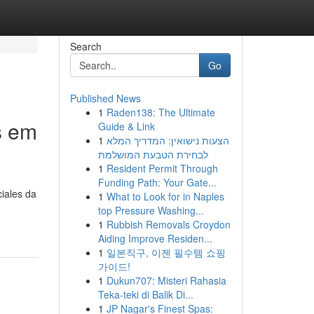
Search
Go
Published News
1
Raden138: The Ultimate
s em
Guide & Link
1
הצעות נישואין: המדריך המלא
לבחירת הטבעת המושלמת
1
Resident Permit Through
Funding Path: Your Gate...
iales da
1
What to Look for in Naples
top Pressure Washing...
1
Rubbish Removals Croydon
Aiding Improve Residen...
1
일본직구, 이젠 필수템 쇼핑
가이드!
1
Dukun707: Misteri Rahasia
Teka-teki di Balik Di...
1
JP Nagar's Finest Spas: