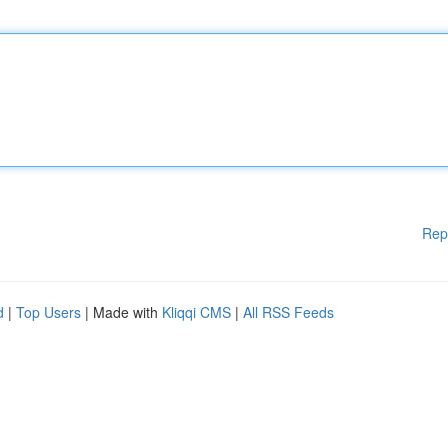
Rep
d
|
Top Users
| Made with
Kliqqi CMS
|
All RSS Feeds