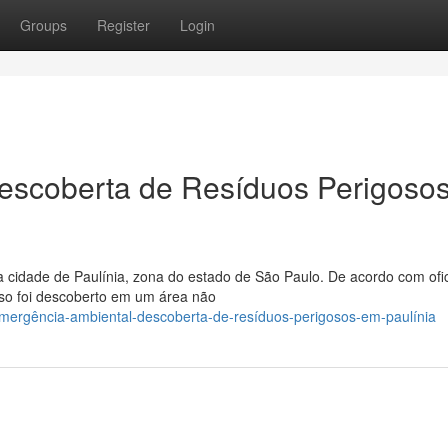
Groups
Register
Login
escoberta de Resíduos Perigoso
 cidade de Paulínia, zona do estado de São Paulo. De acordo com ofic
oso foi descoberto em um área não
emergência-ambiental-descoberta-de-resíduos-perigosos-em-paulínia