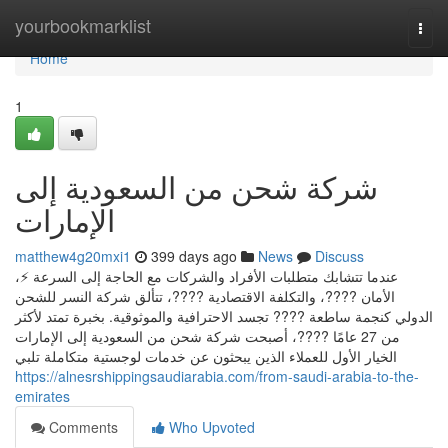
Home
yourbookmarklist
Togg
navi
Home
1
شركة شحن من السعودية إلى
الإمارات
matthew4g20mxi1
399 days ago
News
Discuss
عندما تتشابك متطلبات الأفراد والشركات مع الحاجة إلى السرعة ⚡،
الأمان ????، والتكلفة الاقتصادية ????، تتألق شركة النسر للشحن
الدولي كنجمة ساطعة ???? تجسد الاحترافية والموثوقية. بخبرة تمتد لأكثر
من 27 عامًا ????، أصبحت شركة شحن من السعودية إلى الإمارات
الخيار الأول للعملاء الذين يبحثون عن خدمات لوجستية متكاملة تلبي
https://alnesrshippingsaudiarabia.com/from-saudi-arabia-to-the-
emirates
Comments
Who Upvoted