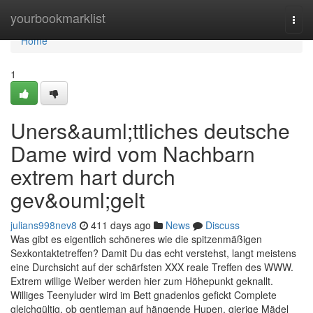
Home
yourbookmarklist
Togg
navi
Home
1
Uners&auml;ttliches deutsche
Dame wird vom Nachbarn
extrem hart durch
gev&ouml;gelt
julians998nev8
411 days ago
News
Discuss
Was gibt es eigentlich schöneres wie die spitzenmäßigen
Sexkontaktetreffen? Damit Du das echt verstehst, langt meistens
eine Durchsicht auf der schärfsten XXX reale Treffen des WWW.
Extrem willige Weiber werden hier zum Höhepunkt geknallt.
Williges Teenyluder wird im Bett gnadenlos gefickt Complete
gleichgültig, ob gentleman auf hängende Hupen, gierige Mädel