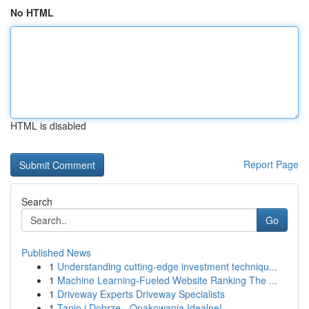
No HTML
HTML is disabled
Report Page
Search
Go
Published News
1
Understanding cutting-edge investment techniqu...
1
Machine Learning-Fueled Website Ranking The ...
1
Driveway Experts Driveway Specialists
1
Tanio i Dobrze - Opakowania Idealne!