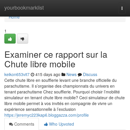
Home
yourbookmarklist
Togg
navi
Home
1
Examiner ce rapport sur la
Chute libre mobile
keikon653vit7
415 days ago
News
Discuss
Cette chute libre en soufflerie levant une branche officielle du
parachutisme. Il s’organise des championnats du univers en
tenant parachutisme Chez soufflerie. Pourquoi choisir l’mobilité
simulateur en tenant chute libre mobile? Ceci simulateur de chute
libre mobile permet à vos invités en compagnie de vivre un
expérience sensationnelle à l’exclusion
https://jeremyc223kap6.bloggazza.com/profile
Comments
Who Upvoted