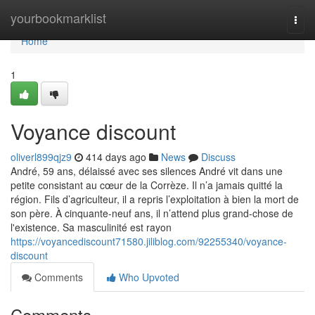
Home
yourbookmarklist
Togg
navi
Home
1
Voyance discount
oliverl899qjz9
414 days ago
News
Discuss
André, 59 ans, délaissé avec ses silences André vit dans une
petite consistant au cœur de la Corrèze. Il n’a jamais quitté la
région. Fils d’agriculteur, il a repris l’exploitation à bien la mort de
son père. À cinquante-neuf ans, il n’attend plus grand-chose de
l'existence. Sa masculinité est rayon
https://voyancediscount71580.jiliblog.com/92255340/voyance-
discount
Comments
Who Upvoted
Comments