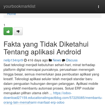
Home
yourbookmarklist
Togg
navi
Home
1
Fakta yang Tidak Diketahui
Tentang aplikasi Android
neilp134npr9
416 days ago
News
Discuss
Saat teknologi menjadi kebutuhan sehari-hari, minat terhadap
platform digital mencapai puncaknya. perusahaan menengah
hingga besar, semua memerlukan jasa pembuatan aplikasi yang
kreatif. Teknologi aplikasi seluler telah menjadi standar baru
dalam penguatan hubungan dengan pelanggan. Aplikasi mobile
yang efektif membantu automasi proses. Solusi ERP modular
merupakan pilihan utama oleh ...
https://odoo-
download27159.educationalimpactblog.com/57225085/membantu-
orang-lain-memahami-manfaat-erp-odoo