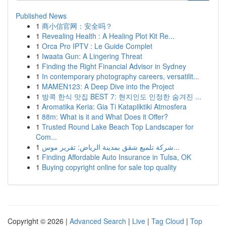
Published News
1
商小信官网：安全吗？
1
Revealing Health : A Healing Plot Kit Re...
1
Orca Pro IPTV : Le Guide Complet
1
Iwaata Gun: A Lingering Threat
1
Finding the Right Financial Advisor in Sydney
1
In contemporary photography careers, versatilit...
1
MAMEN123: A Deep Dive into the Project
1
방콕 한식 맛집 BEST 7: 현지인도 인정한 숨겨진 ...
1
Aromatika Keria: Gia Ti Katapliktiki Atmosfera
1
88m: What is it and What Does it Offer?
1
Trusted Round Lake Beach Top Landscaper for
Com...
1
شركة تلميع شقق بمدينة الرياض: تقرير موس...
1
Finding Affordable Auto Insurance in Tulsa, OK
1
Buying copyright online for sale top quality
Copyright © 2026 |
Advanced Search
|
Live
|
Tag Cloud
|
Top