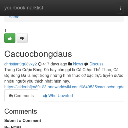
Home
yourbookmarklist
Togg
navi
Home
1
Cacuocbongdaus
christian9g68vxy2
417 days ago
News
Discuss
Trang Cá Cược Bóng Đá hay còn gọi là Cá Cược Thể Thao, Cá
Độ Bóng Đá là một trong những hình thức cờ bạc trực tuyến được
nhiều người yêu thích nhất hiện nay.
https://jaidenbfjm89123.oneworldwiki.com/6849535/cacuocbongda
Comments
Who Upvoted
Comments
Submit a Comment
No HTML