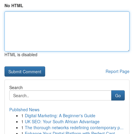
No HTML
HTML is disabled
Report Page
Search
Go
Published News
1
Digital Marketing: A Beginner's Guide
1
UK SEO: Your South African Advantage
1
The thorough networks redefining contemporary p...
1
Enhance Your Digital Platform with Perfect Capt...