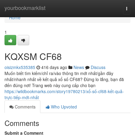
Home
yourbookmarklist
Togg
navi
Home
1
KQXSM CF68
oisizmkx535385
416 days ago
News
Discuss
Muốn biết tìm kiếm/chỉ ra/vào thông tin mới nhất/gần đây
nhất/nhanh nhất về kết quả xổ số CF68? Đừng lo lắng, bạn đã
đến đúng nơi! Trang web này cung cấp cho bạn
https://wildbookmarks.com/story19780213/xổ-số-cf68-kết-quả-
trực-tiếp-mới-nhất
Comments
Who Upvoted
Comments
Submit a Comment