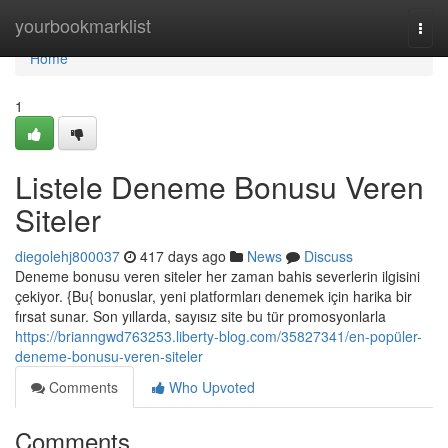
Home
yourbookmarklist
Togg
navi
Home
1
Listele Deneme Bonusu Veren
Siteler
diegolehj800037
417 days ago
News
Discuss
Deneme bonusu veren siteler her zaman bahis severlerin ilgisini
çekiyor. {Bu{ bonuslar, yeni platformları denemek için harika bir
fırsat sunar. Son yıllarda, sayısız site bu tür promosyonlarla
https://brianngwd763253.liberty-blog.com/35827341/en-popüler-
deneme-bonusu-veren-siteler
Comments
Who Upvoted
Comments