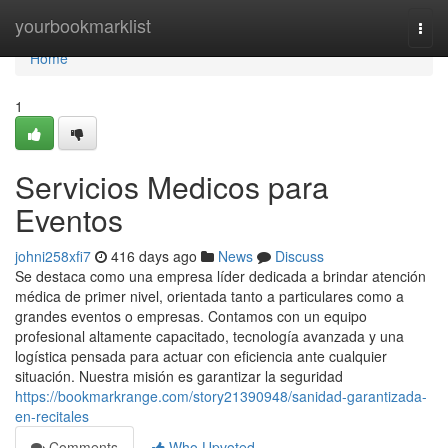
Home
yourbookmarklist
Togg
navi
Home
1
Servicios Medicos para
Eventos
johni258xfi7
416 days ago
News
Discuss
Se destaca como una empresa líder dedicada a brindar atención
médica de primer nivel, orientada tanto a particulares como a
grandes eventos o empresas. Contamos con un equipo
profesional altamente capacitado, tecnología avanzada y una
logística pensada para actuar con eficiencia ante cualquier
situación. Nuestra misión es garantizar la seguridad
https://bookmarkrange.com/story21390948/sanidad-garantizada-
en-recitales
Comments
Who Upvoted