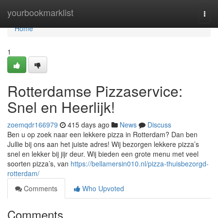
Home
yourbookmarklist
Togg
navi
Home
1
Rotterdamse Pizzaservice:
Snel en Heerlijk!
zoemqdr166979
415 days ago
News
Discuss
Ben u op zoek naar een lekkere pizza in Rotterdam? Dan ben
Jullie bij ons aan het juiste adres! Wij bezorgen lekkere pizza’s
snel en lekker bij jijr deur. Wij bieden een grote menu met veel
soorten pizza’s, van
https://bellamersin010.nl/pizza-thuisbezorgd-
rotterdam/
Comments
Who Upvoted
Comments