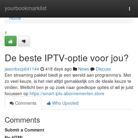
Home
yourbookmarklist
Togg
navi
Home
1
De beste IPTV-optie voor jou?
jasonbxzp641144
418 days ago
News
Discuss
Een streaming pakket biedt je een wereld aan programma's. Met
zo veel keuze, is het niet altijd gemakkelijk om de ideale keuze te
vinden. Wellicht ben je op zoek naar goedkope opties of wil je juist
focussen op
https://smart-iptv-abonnementen.store
Comments
Who Upvoted
Comments
Submit a Comment
No HTML