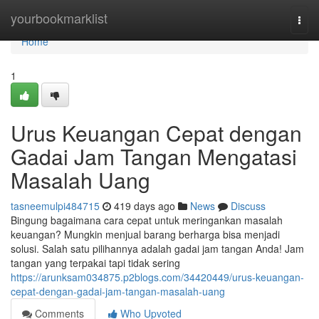
Home
yourbookmarklist
Togg
navi
Home
1
Urus Keuangan Cepat dengan
Gadai Jam Tangan Mengatasi
Masalah Uang
tasneemulpi484715
419 days ago
News
Discuss
Bingung bagaimana cara cepat untuk meringankan masalah
keuangan? Mungkin menjual barang berharga bisa menjadi
solusi. Salah satu pilihannya adalah gadai jam tangan Anda! Jam
tangan yang terpakai tapi tidak sering
https://arunksam034875.p2blogs.com/34420449/urus-keuangan-
cepat-dengan-gadai-jam-tangan-masalah-uang
Comments
Who Upvoted