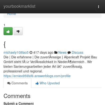
Home
yourbookmarklist
Togg
navi
Home
1
{
michaely108lao5
417 days ago
News
Discuss
Die | Die erfahrene | Die zuverlÃ¤ssige } Alpenkraft Projekt Bau
GmbH steht fÃ¼r VerlÃ¤sslichkeit in NiederÃ¶sterreich . Wir
bieten Sanierungsarbeiten jeder Art â€“ zuverlÃ¤ssig,
professionell und regional.
https://erniex959lxf6.answerblogs.com/profile
Comments
Who Upvoted
Comments
Submit a Comment