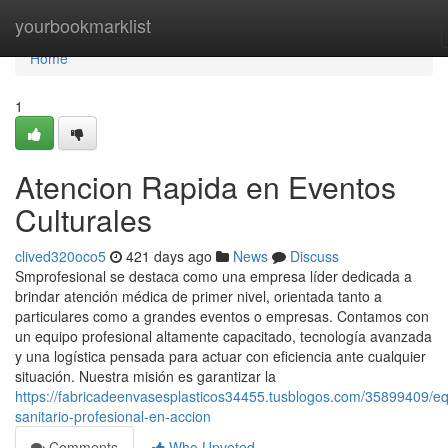
Home
yourbookmarklist
Home
1
Atencion Rapida en Eventos
Culturales
clived320oco5
421 days ago
News
Discuss
Smprofesional se destaca como una empresa líder dedicada a
brindar atención médica de primer nivel, orientada tanto a
particulares como a grandes eventos o empresas. Contamos con
un equipo profesional altamente capacitado, tecnología avanzada
y una logística pensada para actuar con eficiencia ante cualquier
situación. Nuestra misión es garantizar la
https://fabricadeenvasesplasticos34455.tusblogos.com/35899409/eq
sanitario-profesional-en-accion
Comments
Who Upvoted