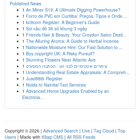
Published News
1
An Miner S19: A Ultimate Digging Powerhouse?
1
Forro de PVC em Curitiba: Preços, Tipos e Onde ...
1
kc9com Register: A Beginner's Guide
1
Soi cầu đề 36 số khung 3 ngày
1
Friends Hair & Beauty: Your Croydon Salon Desti...
1
The Alluring Aroma: A Guide to Herbal Incense
1
Nationwide Moisture Hire: Our Fast Solution to ...
1
Buy copyright UK: A Risky Pursuit?
1
Stunning Flowers Near Atlantic Ave
1
צימרים אינטימיים לבני זוג : הכתבה המפורט
1
Understanding Real Estate Appraisals: A Compreh...
1
Juad888r Register
1
Noida to Nainital Taxi Services
1
Advanced Home Upgrades Enabled by an
Electricia...
Copyright © 2026 |
Advanced Search
|
Live
|
Tag Cloud
|
Top
Users
| Made with
Kliqqi CMS
|
All RSS Feeds