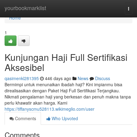
Home
yourbookmarklist
Togg
navi
Home
1
Kunjungan Haji Full Sertifikasi
Aksesibel
qasimenkl281395
446 days ago
News
Discuss
Bermimpi untuk menunaikan ibadah haji? Kini impianmu bisa
direalisasikan dengan Paket Haji Full Sertifikasi Terjangkau.
Nikmati pengalaman haji yang berkesan dan penuh makna tanpa
perlu khawatir akan harga. Kami
https://tiffanyscmu528113.wikimeglio.com/user
Comments
Who Upvoted
Comments