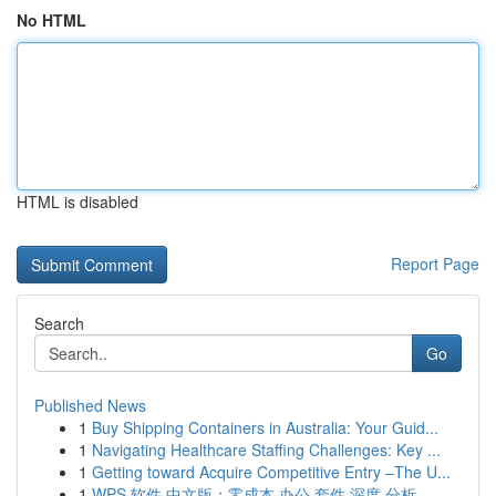
No HTML
HTML is disabled
Report Page
Search
Go
Published News
1
Buy Shipping Containers in Australia: Your Guid...
1
Navigating Healthcare Staffing Challenges: Key ...
1
Getting toward Acquire Competitive Entry –The U...
1
WPS 软件 中文版：零成本 办公 套件 深度 分析