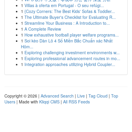
1
Villas à oferta em Portugal - O seu refúgi...
1
{Cozy Corners: The Best Kids' Sofas & Toddler...
1
The Ultimate Buyer's Checklist for Evaluating R...
1
Streamline Your Business : A Introduction to...
1
A Complete Review
1
How exhaustive football player welfare programs...
1
Soi kèo Dàn Lô 4 Số Miền Bắc Chuẩn xác Nhất
Hôm...
1
Exploring challenging investment environments w...
1
Exploring professional advancement routes in mo...
1
Integration approaches utilizing Hybrid Coupler...
Copyright © 2026 |
Advanced Search
|
Live
|
Tag Cloud
|
Top
Users
| Made with
Kliqqi CMS
|
All RSS Feeds