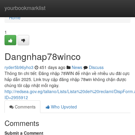
Home
yourbookmarklist
Home
1
Dangnhap78winco
ryder5b96yho3
451 days ago
News
Discuss
Thông tin chi tiết: Đăng nhập 78WIN để nhận về nhiều ưu đãi cực
hấp dẫn 2025. Link truy cập đăng nhập 78win không chặn được
chúng tôi cập nhật mỗi ngày.
http://redsea.gov.eg/taliano/Lists/Lista%20dei%20reclami/DispForm
ID=2955912
Comments
Who Upvoted
Comments
Submit a Comment