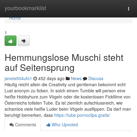
Home
yourbookmarklist
Togg
navi
Home
1
Hemmungslose Muschi steht
auf Seitensprung
janets504ufo1
452 days ago
News
Discuss
Häufig reicht allein die Creativity und gentleman bekommt echt
Lust anonym zu ficken. In solch einem Tumble will person eine
heiße Hobbyhure zum Vögeln oder die kostenlosen Fickfilme von
Österreichs tollsten Tube. Es ist ziemlich aufschlussreich, wie
schamlos viele heiße Luder beim Vögeln ausflippen. Da darf man
beruhigt bemerken, dass
https://tube.pornoclips.gratis/
Comments
Who Upvoted