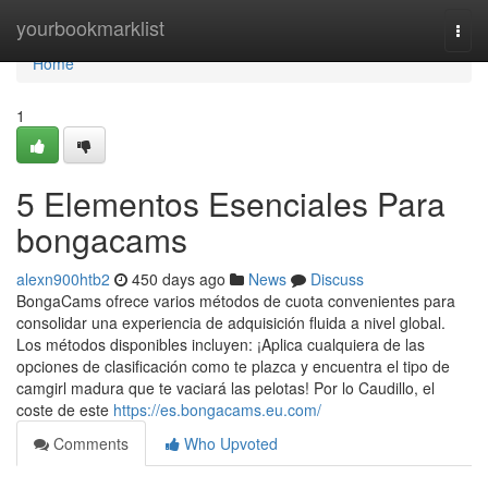
Home
yourbookmarklist
Togg
navi
Home
1
5 Elementos Esenciales Para
bongacams
alexn900htb2
450 days ago
News
Discuss
BongaCams ofrece varios métodos de cuota convenientes para
consolidar una experiencia de adquisición fluida a nivel global.
Los métodos disponibles incluyen: ¡Aplica cualquiera de las
opciones de clasificación como te plazca y encuentra el tipo de
camgirl madura que te vaciará las pelotas! Por lo Caudillo, el
coste de este
https://es.bongacams.eu.com/
Comments
Who Upvoted