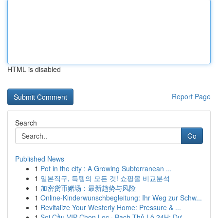
HTML is disabled
Report Page
Search
Go
Published News
1
Pot in the city : A Growing Subterranean ...
1
일본직구, 득템의 모든 것! 쇼핑몰 비교분석
1
加密货币赌场：最新趋势与风险
1
Online-Kinderwunschbegleitung: Ihr Weg zur Schw...
1
Revitalize Your Westerly Home: Pressure & ...
1
Soi Cầu VIP Chọn Lọc · Bạch Thủ Lô 24H: Dự