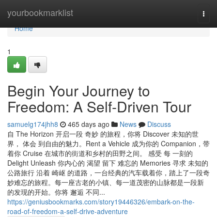
Home
yourbookmarklist
Togg
navi
Home
1
Begin Your Journey to
Freedom: A Self-Driven Tour
samuelg174jhh8
465 days ago
News
Discuss
自 The Horizon 开启一段 奇妙 的旅程，你将 Discover 未知的世
界， 体会 到自由的魅力。Rent a Vehicle 成为你的 Companion，带
着你 Cruise 在城市的街道和乡村的田野之间。 感受 每 一刻的
Delight Unleash 你内心的 渴望 留下 难忘的 Memories 寻求 未知的
公路旅行 沿着 崎岖 的道路，一台经典的汽车载着你，踏上了一段奇
妙难忘的旅程。每一座古老的小镇、每一道茂密的山脉都是一段新
的发现的开始。你将 邂逅 不同...
https://geniusbookmarks.com/story19446326/embark-on-the-
road-of-freedom-a-self-drive-adventure