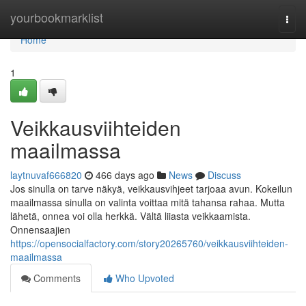
Home
yourbookmarklist
Togg
navi
Home
1
Veikkausviihteiden
maailmassa
laytnuvaf666820
466 days ago
News
Discuss
Jos sinulla on tarve näkyä, veikkausvihjeet tarjoaa avun. Kokeilun
maailmassa sinulla on valinta voittaa mitä tahansa rahaa. Mutta
lähetä, onnea voi olla herkkä. Vältä liiasta veikkaamista.
Onnensaajien
https://opensocialfactory.com/story20265760/veikkausviihteiden-
maailmassa
Comments
Who Upvoted