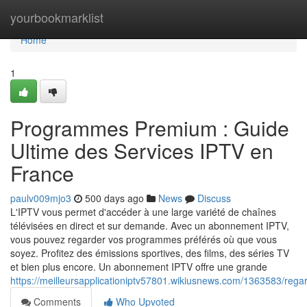
Home
yourbookmarklist
Home
1
Programmes Premium : Guide
Ultime des Services IPTV en
France
paulv009mjo3
500 days ago
News
Discuss
L'IPTV vous permet d'accéder à une large variété de chaînes
télévisées en direct et sur demande. Avec un abonnement IPTV,
vous pouvez regarder vos programmes préférés où que vous
soyez. Profitez des émissions sportives, des films, des séries TV
et bien plus encore. Un abonnement IPTV offre une grande
https://meilleursapplicationiptv57801.wikiusnews.com/1363583/rega
Comments
Who Upvoted