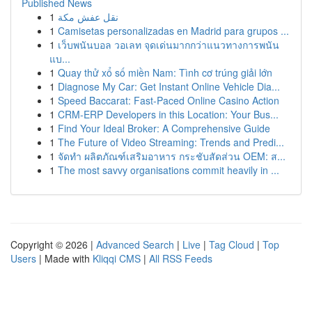
Published News
1
نقل عفش مكة
1
Camisetas personalizadas en Madrid para grupos ...
1
เว็บพนันบอล วอเลท จุดเด่นมากกว่าแนวทางการพนัน
แบ...
1
Quay thử xổ số miền Nam: Tình cơ trúng giải lớn
1
Diagnose My Car: Get Instant Online Vehicle Dia...
1
Speed Baccarat: Fast-Paced Online Casino Action
1
CRM-ERP Developers in this Location: Your Bus...
1
Find Your Ideal Broker: A Comprehensive Guide
1
The Future of Video Streaming: Trends and Predi...
1
จัดทำ ผลิตภัณฑ์เสริมอาหาร กระชับสัดส่วน OEM: ส...
1
The most savvy organisations commit heavily in ...
Copyright © 2026 |
Advanced Search
|
Live
|
Tag Cloud
|
Top
Users
| Made with
Kliqqi CMS
|
All RSS Feeds