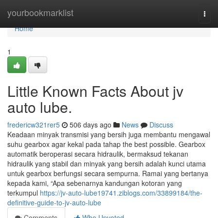
Home
yourbookmarklist
Togg
navi
Home
1
Little Known Facts About jv
auto lube.
fredericw321rer5
506 days ago
News
Discuss
Keadaan minyak transmisi yang bersih juga membantu mengawal
suhu gearbox agar kekal pada tahap the best possible. Gearbox
automatik beroperasi secara hidraulik, bermaksud tekanan
hidraulik yang stabil dan minyak yang bersih adalah kunci utama
untuk gearbox berfungsi secara sempurna. Ramai yang bertanya
kepada kami, “Apa sebenarnya kandungan kotoran yang
terkumpul
https://jv-auto-lube19741.ziblogs.com/33899184/the-
definitive-guide-to-jv-auto-lube
Comments
Who Upvoted