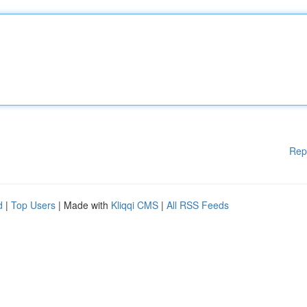
Rep
d
|
Top Users
| Made with
Kliqqi CMS
|
All RSS Feeds