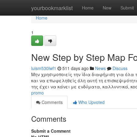
Home
yourbookmarklist
Home
New
Submit
Home
1
New Step by Step Map 
luism530lwf1
511 days ago
News
Discuss
Μην χρησιμοποιείς την ίδια διαφήμιση για όλα τ
και να επωφεληθείς όλη αυτή τη επισκεψιμότητα
της έχει να κάνει με ενδύματα, καλλυντικά, κο
promo
Comments
Who Upvoted
Comments
Submit a Comment