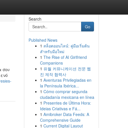
Search
Go
Published News
1
สล็อตออนไลน์: คู่มือเริ่มต้น
สำหรับมือใหม่
1
The Rise of AI Girlfriend
Companions
1
유월 커뮤니케이션 전문 웹
α σου
진 제작 협력사
μενό
1
Aventuras Privilegiadas en
resies-
la Península Ibérica...
1
Cómo comprar segunda
ciudadanía mexicana en línea
1
Presentes de Última Hora:
Ideias Criativas e Fá...
1
Amibroker Data Feeds: A
Comprehensive Guide
1
Current Digital Layout