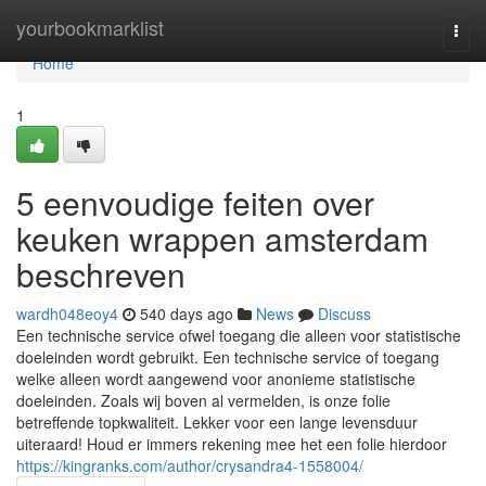
Home
yourbookmarklist
Togg
navi
Home
1
5 eenvoudige feiten over
keuken wrappen amsterdam
beschreven
wardh048eoy4
540 days ago
News
Discuss
Een technische service ofwel toegang die alleen voor statistische
doeleinden wordt gebruikt. Een technische service of toegang
welke alleen wordt aangewend voor anonieme statistische
doeleinden. Zoals wij boven al vermelden, is onze folie
betreffende topkwaliteit. Lekker voor een lange levensduur
uiteraard! Houd er immers rekening mee het een folie hierdoor
https://kingranks.com/author/crysandra4-1558004/