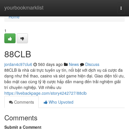
Home
yourbookmarklist
Togg
navi
Home
1
88CLB
jordan4c97clu6
560 days ago
News
Discuss
88CLB là nhà cái trực tuyến uy tín, nổi bật với dịch vụ cá cược đa
dạng như thể thao, casino và slot game hiện đại. Giao diện tối ưu,
bảo mật cao cùng tỷ lệ cược hấp dẫn mang đến trải nghiệm giải
trí chuyên nghiệp. Với nhiều ưu
https://livebackpage.com/story4242727/88clb
Comments
Who Upvoted
Comments
Submit a Comment