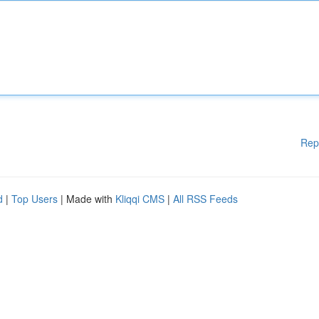
Rep
d
|
Top Users
| Made with
Kliqqi CMS
|
All RSS Feeds