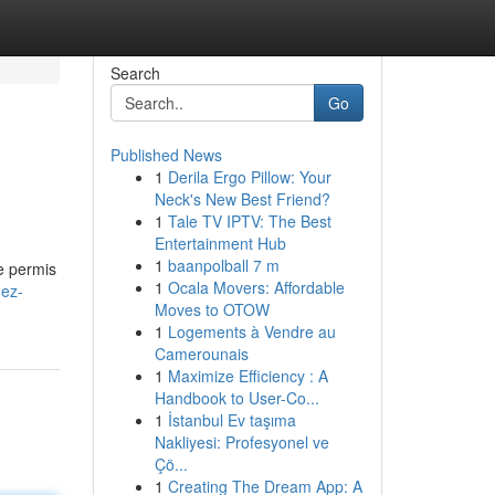
Search
Go
Published News
1
Derila Ergo Pillow: Your
Neck's New Best Friend?
1
Tale TV IPTV: The Best
Entertainment Hub
1
baanpolball 7 m
e permis
1
Ocala Movers: Affordable
nez-
Moves to OTOW
1
Logements à Vendre au
Camerounais
1
Maximize Efficiency : A
Handbook to User-Co...
1
İstanbul Ev taşıma
Nakliyesi: Profesyonel ve
Çö...
1
Creating The Dream App: A