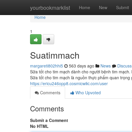
Home
yourbookmarklist
Home
New
Submit
Home
1
Suatimmach
margareti802hhi5
563 days ago
News
Discuss
Sữa tốt cho tim mạch dành cho người bệnh tim mạch. 
Sữa tốt cho tim mạch là nguồn thực phẩm quan trọng
https://ericu246opp8.cosmicwiki.com/user
Comments
Who Upvoted
Comments
Submit a Comment
No HTML