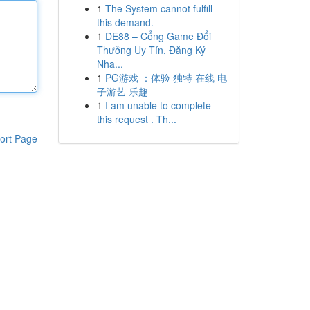
1
The System cannot fulfill
this demand.
1
DE88 – Cổng Game Đổi
Thưởng Uy Tín, Đăng Ký
Nha...
1
PG游戏 ：体验 独特 在线 电
子游艺 乐趣
1
I am unable to complete
this request . Th...
ort Page