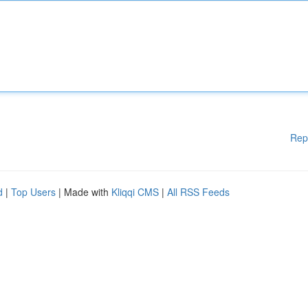
Rep
d
|
Top Users
| Made with
Kliqqi CMS
|
All RSS Feeds