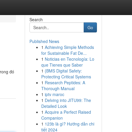
Search
Go
Published News
1
Achieving Simple Methods
for Sustainable Fat De...
1
Noticias en Tecnología: Lo
que Tienes que Saber
1
{BMS Digital Safety:
trong đó
Protecting Critical Systems
1
Research Peptides: A
Thorough Manual
1
iptv maroc
1
Delving into JITU99: The
Detailed Look
1
Acquire a Perfect Raised
Companion
1
123b là gì? Hướng dẫn chi
tiết 2024