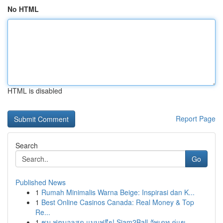
No HTML
HTML is disabled
Report Page
Search
Go
Published News
1
Rumah Minimalis Warna Beige: Inspirasi dan K...
1
Best Online Casinos Canada: Real Money & Top
Re...
1
ชม ฟุตบอลสด แบบฟรีๆ! Siam2Ball อัพเดท คู่แข...