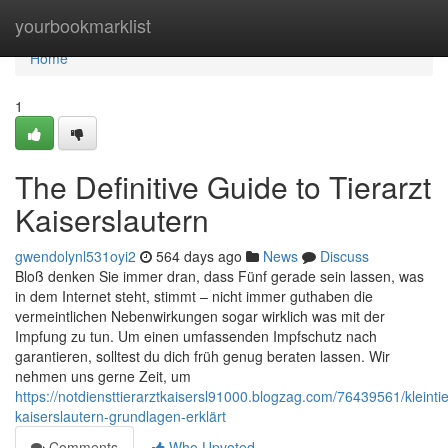
Home
yourbookmarklist
Home
1
The Definitive Guide to Tierarzt
Kaiserslautern
gwendolynl531oyi2
564 days ago
News
Discuss
Bloß denken Sie immer dran, dass Fünf gerade sein lassen, was
in dem Internet steht, stimmt – nicht immer guthaben die
vermeintlichen Nebenwirkungen sogar wirklich was mit der
Impfung zu tun. Um einen umfassenden Impfschutz nach
garantieren, solltest du dich früh genug beraten lassen. Wir
nehmen uns gerne Zeit, um
https://notdiensttierarztkaisersl91000.blogzag.com/76439561/kleintie
kaiserslautern-grundlagen-erklärt
Comments
Who Upvoted