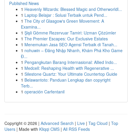
Published News
1
Heavenly Wizards: Blessed Magic and Otherworldl...
1
Laptop Belajar : Solusi Terbaik untuk Pend...
1
The City of Glasgow's Green Movement: A
Examina...
1
Şişli Gömme Rezervuar Tamiri: Uzman Çözümler
1
The Premier Escapes: Our Exclusive Estates
1
Menemukan Jasa SEO Agensi Terbaik di Tanah...
1
nohuwin – Đăng Nhập Nhanh, Khám Phá Kho Game
Đ...
1
Pengangkutan Barang Internasional: Allied Indo...
1
Medcell: Reshaping Health with Regenerative ...
1
Silestone Quartz: Your Ultimate Countertop Guide
1
Belawantoto: Panduan Lengkap dan copyright
Terb...
1
operación Carfentanil
Copyright © 2026 |
Advanced Search
|
Live
|
Tag Cloud
|
Top
Users
| Made with
Kliqqi CMS
|
All RSS Feeds