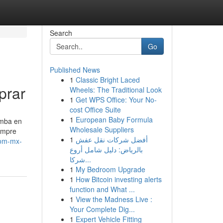
Search
Go
Published News
1
Classic Bright Laced
prar
Wheels: The Traditional Look
1
Get WPS Office: Your No-
cost Office Suite
1
European Baby Formula
omba en
Wholesale Suppliers
empre
1
أفضل شركات نقل عفش
com-mx-
بالرياض: دليل شامل أروع
شركا...
1
My Bedroom Upgrade
1
How Bitcoin investing alerts
function and What ...
1
View the Madness Live :
Your Complete Dig...
1
Expert Vehicle Fitting