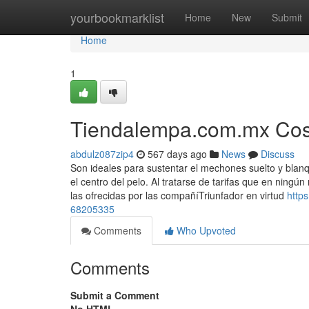
Home
yourbookmarklist
Home
New
Submit
Home
1
Tiendalempa.com.mx Cos
abdulz087zip4
567 days ago
News
Discuss
Son ideales para sustentar el mechones suelto y blan
el centro del pelo. Al tratarse de tarifas que en ni
las ofrecidas por las compañíTriunfador en virtud
http
68205335
Comments
Who Upvoted
Comments
Submit a Comment