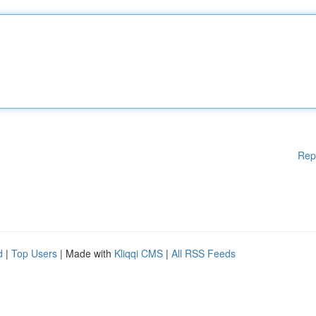
Rep
d
|
Top Users
| Made with
Kliqqi CMS
|
All RSS Feeds