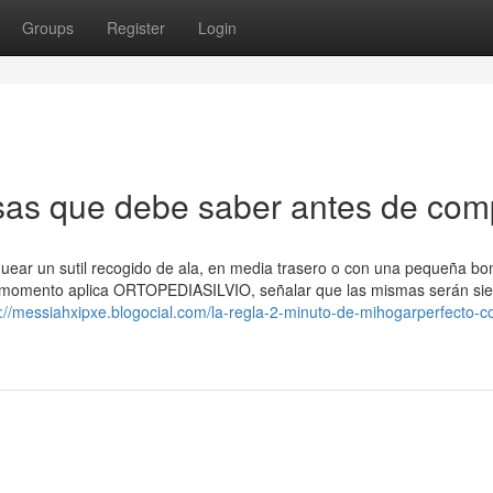
Groups
Register
Login
as que debe saber antes de com
quear un sutil recogido de ala, en media trasero o con una pequeña b
ngún momento aplica ORTOPEDIASILVIO, señalar que las mismas serán si
s://messiahxipxe.blogocial.com/la-regla-2-minuto-de-mihogarperfecto-