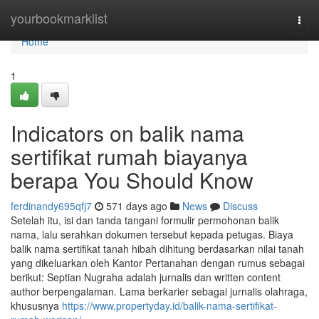
Home
yourbookmarklist
Togg
navi
Home
1
Indicators on balik nama
sertifikat rumah biayanya
berapa You Should Know
ferdinandy695qfj7
571 days ago
News
Discuss
Setelah itu, isi dan tanda tangani formulir permohonan balik
nama, lalu serahkan dokumen tersebut kepada petugas. Biaya
balik nama sertifikat tanah hibah dihitung berdasarkan nilai tanah
yang dikeluarkan oleh Kantor Pertanahan dengan rumus sebagai
berikut: Septian Nugraha adalah jurnalis dan written content
author berpengalaman. Lama berkarier sebagai jurnalis olahraga,
khususnya
https://www.propertyday.id/balik-nama-sertifikat-