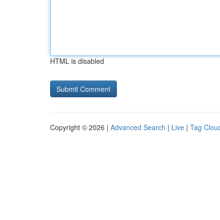
HTML is disabled
Copyright © 2026 |
Advanced Search
|
Live
|
Tag Clou