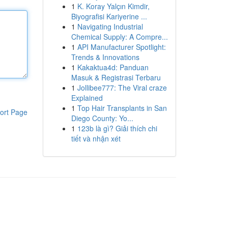
1
K. Koray Yalçın Kimdir,
Biyografisi Kariyerine ...
1
Navigating Industrial
Chemical Supply: A Compre...
1
API Manufacturer Spotlight:
Trends & Innovations
1
Kakaktua4d: Panduan
Masuk & Registrasi Terbaru
1
Jollibee777: The Viral craze
Explained
1
Top Hair Transplants in San
ort Page
Diego County: Yo...
1
123b là gì? Giải thích chi
tiết và nhận xét