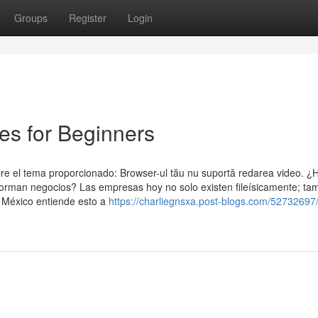
Groups
Register
Login
es for Beginners
bre el tema proporcionado: Browser-ul tău nu suportă redarea video. ¿
orman negocios? Las empresas hoy no solo existen fileísicamente; ta
 México entiende esto a
https://charliegnsxa.post-blogs.com/52732697/