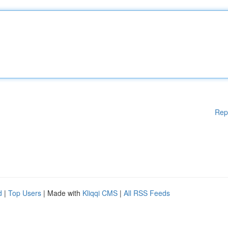
Rep
d
|
Top Users
| Made with
Kliqqi CMS
|
All RSS Feeds