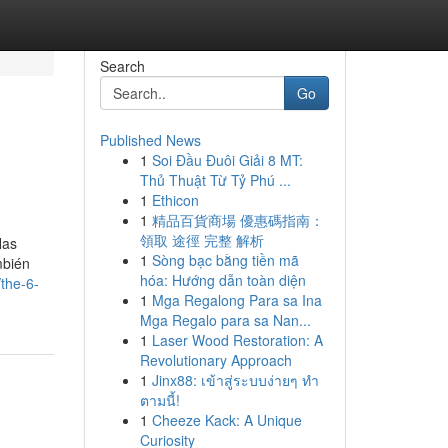
Search
Go
Published News
1
Soi Đầu Đuôi Giải 8 MT:
Thủ Thuật Từ Tỷ Phú ...
1
Ethicon
1
精品百貨商場 優惠碼指南：
領取 途徑 完整 解析
Has
1
Sòng bạc bằng tiền mã
mbién
hóa: Hướng dẫn toàn diện
the-6-
1
Mga Regalong Para sa Ina
Mga Regalo para sa Nan...
1
Laser Wood Restoration: A
Revolutionary Approach
1
Jinx88: เข้าสู่ระบบง่ายๆ ทำ
ตามนี้!
1
Cheeze Kack: A Unique
Curiosity