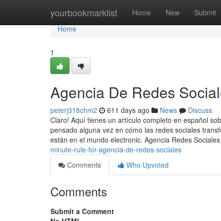
Home
yourbookmarklist
Home
New
Submit
Home
1
Agencia De Redes Social
peterj318chm2
611 days ago
News
Discuss
Claro! Aquí tienes un artículo completo en español so
pensado alguna vez en cómo las redes sociales transf
están en el mundo electronic. Agencia Redes Sociales
minute-rule-for-agencia-de-redes-sociales
Comments
Who Upvoted
Comments
Submit a Comment